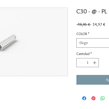
C30 - @ - PL
Precio
Pr
 49,95 € 
34,97 €
de
of
COLOR
*
Elegir
Cantidad
*
Ag