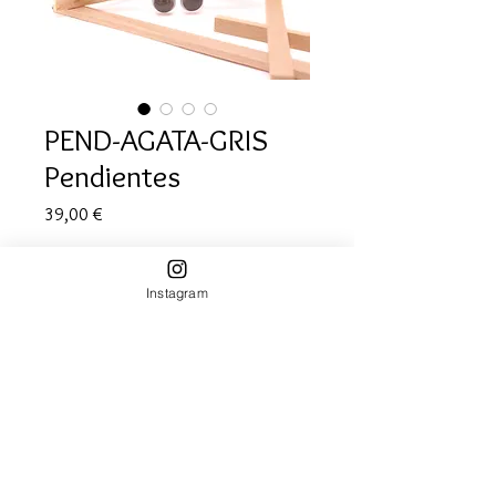
PEND-AGATA-GRIS
Pendientes
Precio
39,00 €
Cantidad
*
Instagram
Agregar al carrito
Pendientes con piedra agata gris en
talla cabuchon y gancho en acero.
Producto fafricado en España por la