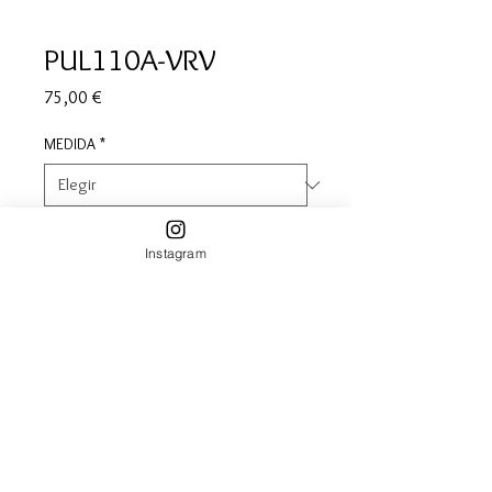
PUL110A-VRV
Precio
75,00 €
MEDIDA
*
Cantidad
*
Instagram
Agregar al carrito
Pulsera en cuero azul marino, 
cosidos en verde, rojo y verde, con 
motivos en plata.