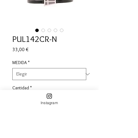
PUL142CR-N
Precio
33,00 €
MEDIDA
*
Cantidad
*
Instagram
Agregar al carrito
Pulsera bandera nautica en piel negra