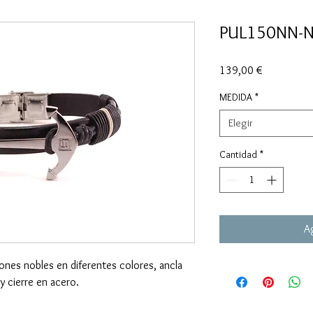
PUL150NN-
Precio
139,00 €
MEDIDA
*
Elegir
Cantidad
*
Ag
nes nobles en diferentes colores, ancla
y cierre en acero.