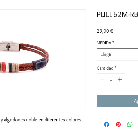
PUL162M-R
Precio
29,00 €
MEDIDA
*
Elegir
Cantidad
*
Ag
 y algodones noble en diferentes colores,