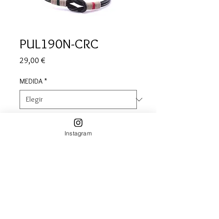
PUL190N-CRC
Precio
29,00 €
MEDIDA
*
Cantidad
*
Instagram
Agregar al carrito
Pulsera de cuero negro y algodones
nobles en diferentes colores,