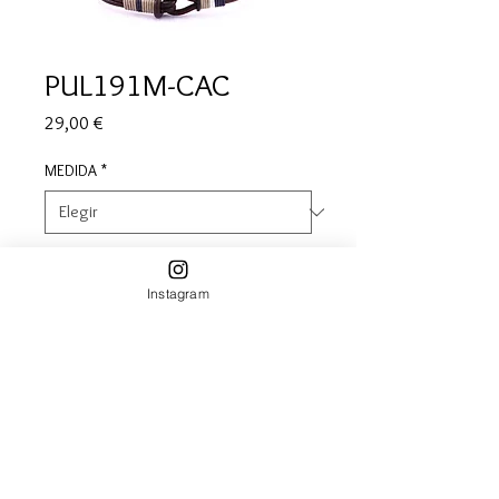
PUL191M-CAC
Precio
29,00 €
MEDIDA
*
Cantidad
*
Instagram
Agregar al carrito
Pulsera de cuero marrón y algodones
nobles en diferentes colores,
cierre en acero.